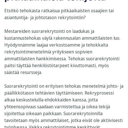
Etsitkö tehokasta ratkaisua pitkäaikaisten osaajien tai
asiantuntija- ja johtotason rekrytointiin?
Mestareiden suorarekrytointi on laadukas ja
kustannustehokas väylä rakennusalan ammattilaisten luo.
Hyödynnämme laajaa verkostoamme ja tehokkaita
rekrytointimenetelmiä yritykseen sopivien
ammattilaisten hankkimisessa. Tehokas suorarekrytointi
paitsi täyttää henkilöstötarpeet kivuttomasti, myös
säästää resursseja.
Suorarekrytointi on erityisen tehokas menetelmä johto- ja
päällikkötason tehtävien täyttämiseen. Rekryprosessi
alkaa keskusteluilla ehdokkaiden kanssa, jotta
yhteensopivuus saadaan varmistettua ja oikea tekijä
sijoitettua oikeaan paikkaan. Suorarekrytoinnilla
tavoitetaan myös ammattilaiset, jotka eivät ole aktiivisesti
työnhaussa. V
aikka rekrytointimme keskittyvät