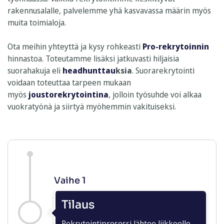
rakennusalalle, palvelemme yhä kasvavassa määrin myös
muita toimialoja.
Ota meihin yhteyttä ja kysy rohkeasti
Pro-rekrytoinnin
hinnastoa. Toteutamme lisäksi jatkuvasti hiljaisia
suorahakuja eli
headhunttau
ksia
. Suorarekrytointi
voidaan toteuttaa tarpeen mukaan
myös
joustorekrytointina
, jolloin työsuhde voi alkaa
vuokratyönä ja siirtyä myöhemmin vakituiseksi.
Vaihe 1
Tilaus
Rekrytointiprosessi lähtee liikkeelle