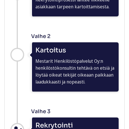
asiakkaan tarpeen kartoittamisesta.
Vaihe 2
Kartoitus
Mestarit Henkilöstöpalvelut Oy:n
henkilöstökonsultin tehtävä on etsiä ja
löytää oikeat tekijät oikeaan paikkaan
laadukkaasti ja nopeasti.
Vaihe 3
Rekrytointi