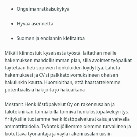
Ongelmanratkaisukykyä
Hyvää asennetta
Suomen ja englannin kielitaitoa
Mikäli kiinnostuit kyseisestä työstä, laitathan meille
hakemuksen mahdollisimman pian, sillä avoimet työpaikat
täytetään heti sopivien henkilöiden löydyttyä. Lähetä
hakemuksesi ja CV:si palkkatoivomuksineen oheisen
hakulinkin kautta.
Huomioithan, että haastattelemme
potentiaalisia hakijoita jo hakuaikana.
Mestarit Henkilöstöpalvelut Oy on rakennusalan ja
talotekniikan toimialoilla toimiva henkilöstöpalveluyritys.
Yrityksille tuotamme henkilöstöpalveluratkaisuja vahvalla
ammattitaidolla. Työntekijöillemme olemme turvallinen ja
luotettava työnantaja ja väylä rakennusalan uusiin