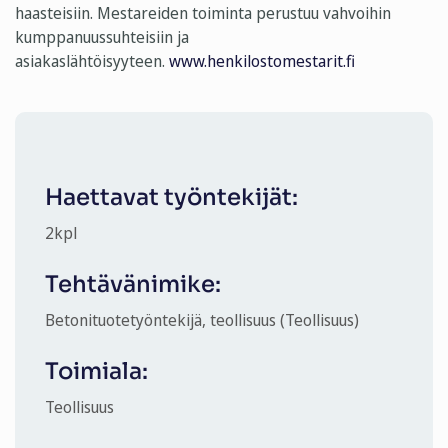
haasteisiin. Mestareiden toiminta perustuu vahvoihin
kumppanuussuhteisiin ja
asiakaslähtöisyyteen.
www.henkilostomestarit.fi
Haettavat työntekijät:
2
kpl
Tehtävänimike:
Betonituotetyöntekijä, teollisuus (Teollisuus)
Toimiala:
Teollisuus