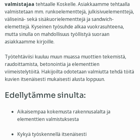
valmistajaa
tehtaalle Koskelle. Asiakkaamme tehtaalla
valmistetaan mm. runkoelementtejä, julkisivuelementtejä,
väliseinä- sekä sisäkuorielementtejä ja sandwich-
elemettejä. Kyseinen työsuhde alkaa vuokrasuhteena,
mutta sinulla on mahdollisuus työllistyä suoraan
asiakkaamme kirjoille.
Työtehtäviisi kuuluu muun muassa muottien tekemistä,
raudoittamista, betonointia ja elementtien
viimeistelytöitä. Hakijoilta odotetaan valmiutta tehdä töitä
kuvien itsenäisesti mukaisesti alusta loppuun.
Edellytämme sinulta:
Aikaisempaa kokemusta rakennusalalta ja
elementtien valmistuksesta
Kykyä työskennellä itsenäisesti