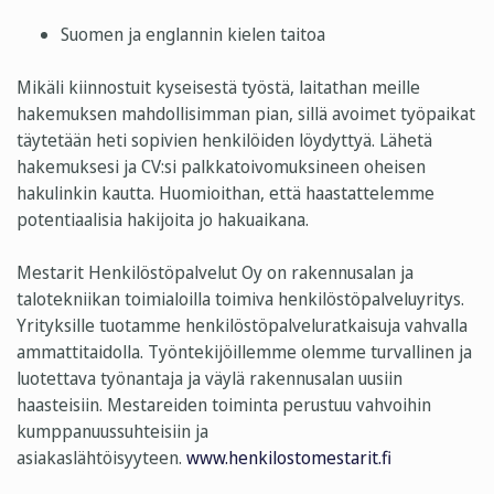
Suomen ja englannin kielen taitoa
Mikäli kiinnostuit kyseisestä työstä, laitathan meille
hakemuksen mahdollisimman pian, sillä avoimet työpaikat
täytetään heti sopivien henkilöiden löydyttyä. Lähetä
hakemuksesi ja CV:si palkkatoivomuksineen oheisen
hakulinkin kautta.
Huomioithan, että haastattelemme
potentiaalisia hakijoita jo hakuaikana.
Mestarit Henkilöstöpalvelut Oy on rakennusalan ja
talotekniikan toimialoilla toimiva henkilöstöpalveluyritys.
Yrityksille tuotamme henkilöstöpalveluratkaisuja vahvalla
ammattitaidolla. Työntekijöillemme olemme turvallinen ja
luotettava työnantaja ja väylä rakennusalan uusiin
haasteisiin. Mestareiden toiminta perustuu vahvoihin
kumppanuussuhteisiin ja
asiakaslähtöisyyteen.
www.henkilostomestarit.fi