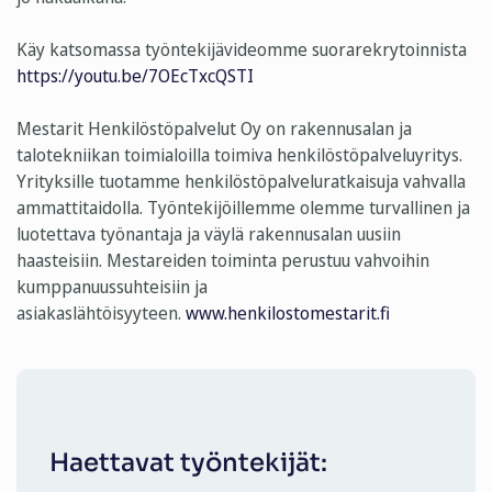
Käy katsomassa työntekijävideomme suorarekrytoinnista
https://youtu.be/7OEcTxcQSTI
Mestarit Henkilöstöpalvelut Oy on rakennusalan ja
talotekniikan toimialoilla toimiva henkilöstöpalveluyritys.
Yrityksille tuotamme henkilöstöpalveluratkaisuja vahvalla
ammattitaidolla. Työntekijöillemme olemme turvallinen ja
luotettava työnantaja ja väylä rakennusalan uusiin
haasteisiin. Mestareiden toiminta perustuu vahvoihin
kumppanuussuhteisiin ja
asiakaslähtöisyyteen.
www.henkilostomestarit.fi
Haettavat työntekijät: