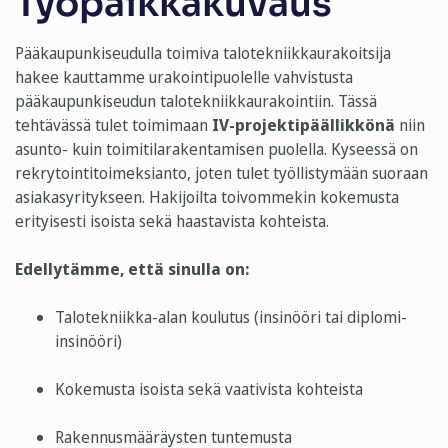
Työpaikkakuvaus
Pääkaupunkiseudulla toimiva talotekniikkaurakoitsija
hakee kauttamme urakointipuolelle vahvistusta
pääkaupunkiseudun talotekniikkaurakointiin. Tässä
tehtävässä tulet toimimaan
IV-projektipäällikkönä
niin
asunto- kuin toimitilarakentamisen puolella. Kyseessä on
rekrytointitoimeksianto, joten tulet työllistymään suoraan
asiakasyritykseen. Hakijoilta toivommekin kokemusta
erityisesti isoista sekä haastavista kohteista.
Edellytämme, että sinulla on:
Talotekniikka-alan koulutus (insinööri tai diplomi-
insinööri)
Kokemusta isoista sekä vaativista kohteista
Rakennusmääräysten tuntemusta