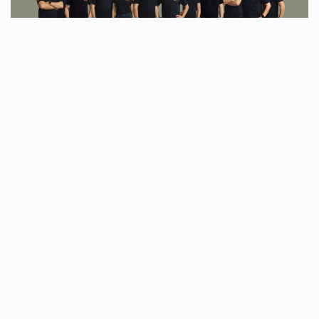
Toimistomme:
Gräsantörmä 2 02200 Espoo, Suomi
Tietosuoja
Svinhufvudinkatu 23 A, 15110 Lahti, 3 krs.