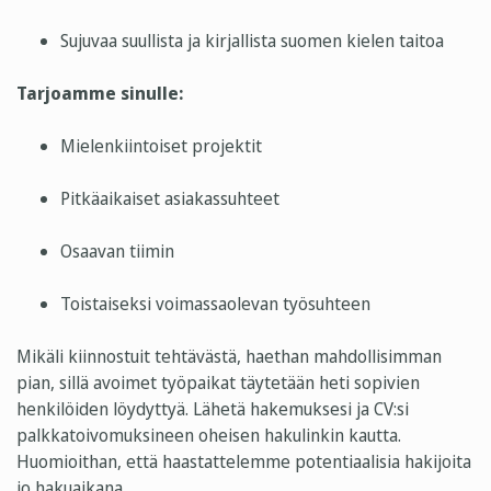
Sujuvaa suullista ja kirjallista suomen kielen taitoa
Tarjoamme sinulle:
Mielenkiintoiset projektit
Pitkäaikaiset asiakassuhteet
Osaavan tiimin
Toistaiseksi voimassaolevan työsuhteen
Mikäli kiinnostuit tehtävästä, haethan mahdollisimman
pian, sillä avoimet työpaikat täytetään heti sopivien
henkilöiden löydyttyä. Lähetä hakemuksesi ja CV:si
palkkatoivomuksineen oheisen hakulinkin kautta
.
Huomioithan, että haastattelemme potentiaalisia hakijoita
jo hakuaikana.