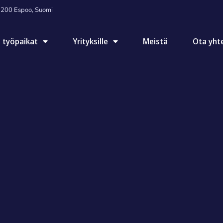
2200 Espoo, Suomi
 työpaikat
Yrityksille
Meistä
Ota yht