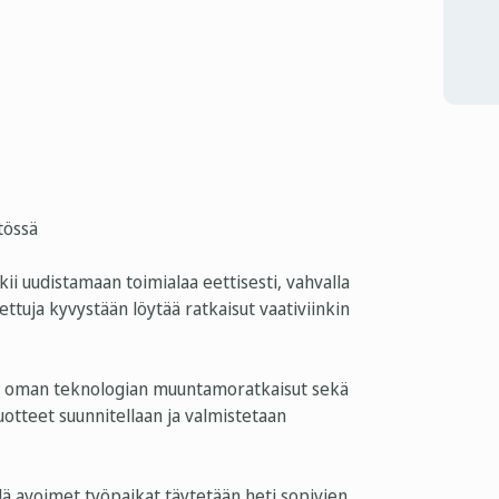
tössä
ii uudistamaan toimialaa eettisesti, vahvalla
ettuja kyvystään löytää ratkaisut vaativiinkin
ot, oman teknologian muuntamoratkaisut sekä
uotteet suunnitellaan ja valmistetaan
lä avoimet työpaikat täytetään heti sopivien