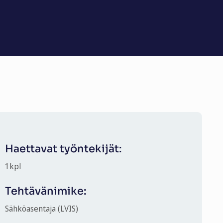
Haettavat työntekijät:
1
kpl
Tehtävänimike:
Sähköasentaja (LVIS)