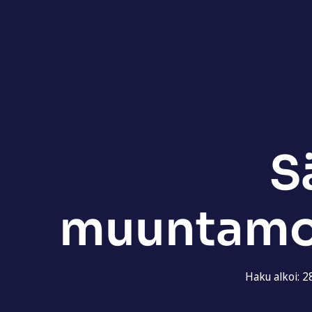
S
muuntamot
Haku alkoi: 2