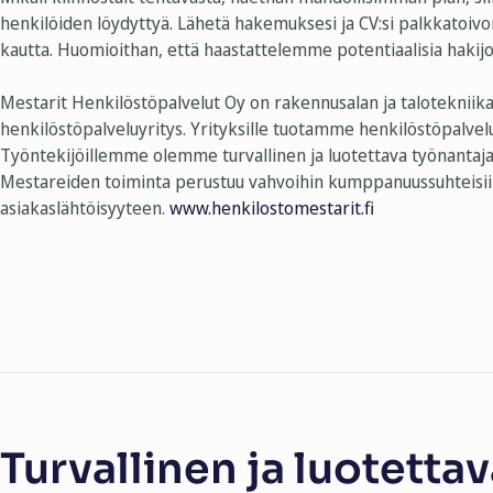
henkilöiden löydyttyä. Lähetä hakemuksesi ja CV:si palkkatoi
kautta.
Huomioithan, että haastattelemme potentiaalisia hakijoi
Mestarit Henkilöstöpalvelut Oy on rakennusalan ja talotekniikan
henkilöstöpalveluyritys. Yrityksille tuotamme henkilöstöpalvelu
Työntekijöillemme olemme turvallinen ja luotettava työnantaja j
Mestareiden toiminta perustuu vahvoihin kumppanuussuhteisii
asiakaslähtöisyyteen.
www.henkilostomestarit.fi
Turvallinen ja luotettav