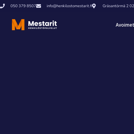
050 379 8507
info@henkilostomestarit.fi
Gräsantörmä 2 0
Avoimet