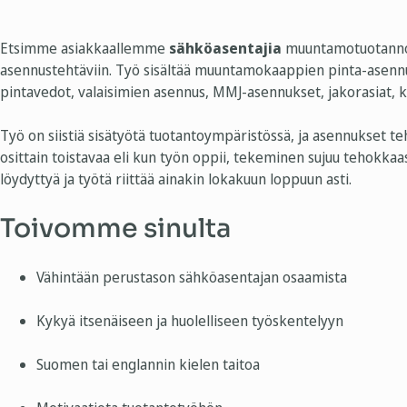
Etsimme asiakkaallemme
sähköasentajia
muuntamotuotannon
asennustehtäviin. Työ sisältää muuntamokaappien pinta-asennu
pintavedot, valaisimien asennus, MMJ-asennukset, jakorasiat,
Työ on siistiä sisätyötä tuotantoympäristössä, ja asennukset t
osittain toistavaa eli kun työn oppii, tekeminen sujuu tehokkaas
löydyttyä ja työtä riittää ainakin lokakuun loppuun asti.
Toivomme sinulta
Vähintään perustason sähköasentajan osaamista
Kykyä itsenäiseen ja huolelliseen työskentelyyn
Suomen tai englannin kielen taitoa