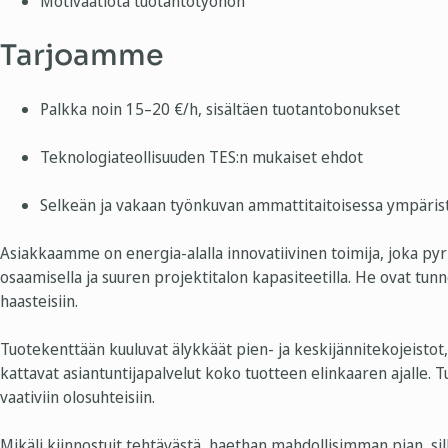
Motivaatiota tuotantotyöhön
Tarjoamme
Palkka noin 15–20 €/h, sisältäen tuotantobonukset
Teknologiateollisuuden TES:n mukaiset ehdot
Selkeän ja vakaan työnkuvan ammattitaitoisessa ympäris
Asiakkaamme on energia-alalla innovatiivinen toimija, joka pyrk
osaamisella ja suuren projektitalon kapasiteetilla. He ovat tunn
haasteisiin.
Tuotekenttään kuuluvat älykkäät pien- ja keskijännitekojeist
kattavat asiantuntijapalvelut koko tuotteen elinkaaren ajalle. T
vaativiin olosuhteisiin.
Mikäli kiinnostuit tehtävästä, haethan mahdollisimman pian, sil