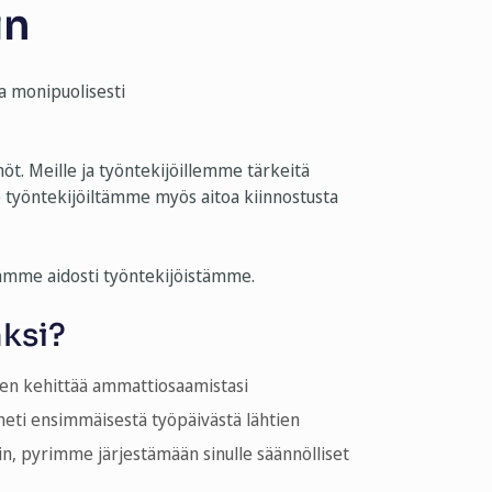
in
a monipuolisesti
öt. Meille ja työntekijöillemme tärkeitä
 työntekijöiltämme myös aitoa kiinnostusta
tämme aidosti työntekijöistämme.
aksi?
en kehittää ammattiosaamistasi
heti ensimmäisestä työpäivästä lähtien
in, pyrimme järjestämään sinulle säännölliset