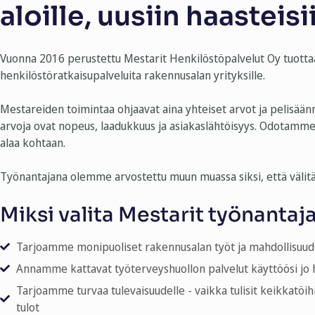
aloille, uusiin haasteisi
Vuonna 2016 perustettu Mestarit Henkilöstöpalvelut Oy tuotta
henkilöstöratkaisupalveluita rakennusalan yrityksille.
Mestareiden toimintaa ohjaavat aina yhteiset arvot ja pelisäänn
arvoja ovat nopeus, laadukkuus ja asiakaslähtöisyys. Odotamme
alaa kohtaan.
Työnantajana olemme arvostettu muun muassa siksi, että väli
Miksi valita Mestarit työnantaj
Tarjoamme monipuoliset rakennusalan työt ja mahdollisuud
Annamme kattavat työterveyshuollon palvelut käyttöösi jo 
Tarjoamme turvaa tulevaisuudelle - vaikka tulisit keikkatöih
tulot