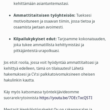
kehittämään asiantuntemustasi.
Ammattitaitoisen työyhteisön:
Tueksesi
motivoituneen ja osaavan tiimin, jossa tietoa ja
osaamista jaetaan avoimesti.
Kilpailukykyiset edut:
Tarjoamme kokonaisuuden,
joka tukee ammatillista kehittymistäsi ja
pitkäjänteistä urapolkuasi.
Jos etsit roolia, jossa voit hyödyntää ammattitaitoasi ja
kehittyä edelleen, tämä on tilaisuutesi! Lähetä
hakemuksesi ja CV:si palkkatoivomuksineen oheisen
hakulinkin kautta.
Käy myös katsomassa työntekijävideomme
suorarekrytoinnista
https://youtu.be/7OEcTxcQSTI
Mestarit Henkilöstöpalvelut Oy on rakennusalan ja