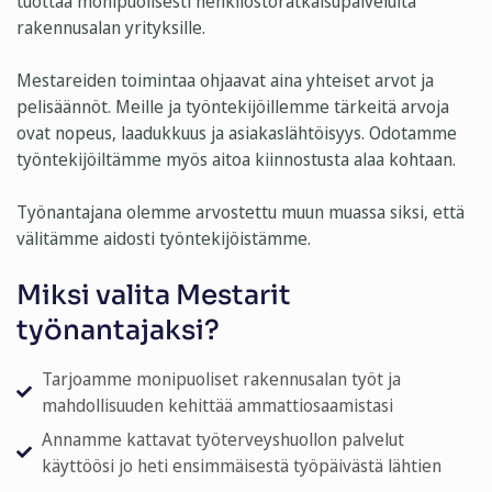
tuottaa monipuolisesti henkilöstöratkaisupalveluita
rakennusalan yrityksille.
Mestareiden toimintaa ohjaavat aina yhteiset arvot ja
pelisäännöt. Meille ja työntekijöillemme tärkeitä arvoja
ovat nopeus, laadukkuus ja asiakaslähtöisyys. Odotamme
työntekijöiltämme myös aitoa kiinnostusta alaa kohtaan.
Työnantajana olemme arvostettu muun muassa siksi, että
välitämme aidosti työntekijöistämme.
Miksi valita Mestarit
työnantajaksi?
Tarjoamme monipuoliset rakennusalan työt ja
mahdollisuuden kehittää ammattiosaamistasi
Annamme kattavat työterveyshuollon palvelut
käyttöösi jo heti ensimmäisestä työpäivästä lähtien