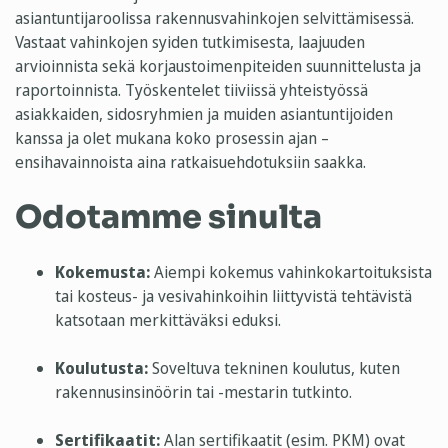
asiantuntijaroolissa rakennusvahinkojen selvittämisessä.
Vastaat vahinkojen syiden tutkimisesta, laajuuden
arvioinnista sekä korjaustoimenpiteiden suunnittelusta ja
raportoinnista. Työskentelet tiiviissä yhteistyössä
asiakkaiden, sidosryhmien ja muiden asiantuntijoiden
kanssa ja olet mukana koko prosessin ajan –
ensihavainnoista aina ratkaisuehdotuksiin saakka.
Odotamme sinulta
Kokemusta:
Aiempi kokemus vahinkokartoituksista
tai kosteus- ja vesivahinkoihin liittyvistä tehtävistä
katsotaan merkittäväksi eduksi.
Koulutusta:
Soveltuva tekninen koulutus, kuten
rakennusinsinöörin tai -mestarin tutkinto.
Sertifikaatit:
Alan sertifikaatit (esim. PKM) ovat