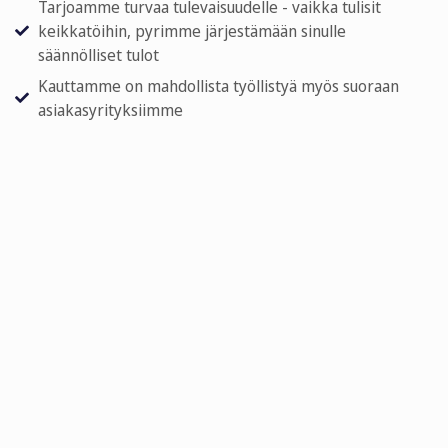
Tarjoamme turvaa tulevaisuudelle - vaikka tulisit
keikkatöihin, pyrimme järjestämään sinulle
säännölliset tulot
Kauttamme on mahdollista työllistyä myös suoraan
asiakasyrityksiimme
Omaamme positiivisen ilmapiirin ja luotettavan
työnantajan maineen