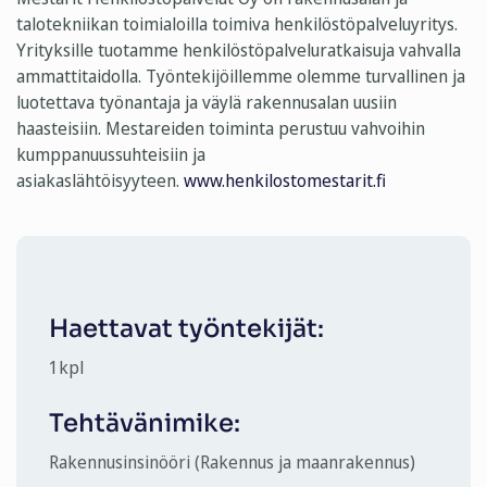
talotekniikan toimialoilla toimiva henkilöstöpalveluyritys.
Yrityksille tuotamme henkilöstöpalveluratkaisuja vahvalla
ammattitaidolla. Työntekijöillemme olemme turvallinen ja
luotettava työnantaja ja väylä rakennusalan uusiin
haasteisiin. Mestareiden toiminta perustuu vahvoihin
kumppanuussuhteisiin ja
asiakaslähtöisyyteen.
www.henkilostomestarit.fi
Haettavat työntekijät:
1
kpl
Tehtävänimike:
Rakennusinsinööri (Rakennus ja maanrakennus)