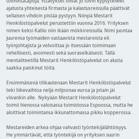
toimintatapoja. Ystävykset olivat jo tovin kypsytelleet
ajatusta yhteisestä firmasta ja kalastusreissulla päättivät
sellaisen vihdoin pistää pystyyn. Niinpä Mestarit
Henkilöstöpalvelut perustettiin vuonna 2016. Yrityksen
nimen keksi Kallio niin ikään mökkireissulla. Nimi juontaa
juurensa työmaiden vastaavista mestareista eli
työnjohtajista ja velvoittaa jo itsessään toimimaan
rehellisesti, avoimesti sekä suoraselkäisesti. Tällä
mentaliteetillä Mestarit Henkilöstöpalvelut on alusta
saakka paiskinut töitä.
Ensimmäisenä tilikautenaan Mestarit Henkilöstöpalvelut
teki liikevaihtoa neljä miljoonaa euroa ja jotain jäi
viivankin alle. Nykyään Mestarit Henkilöstöpalvelut
toimii hienossa valoisassa toimistossa Espoossa, mutta he
aloittivat toimintansa ikkunattomassa pikku kopperossa.
Mestareiden arkea ohjaa vahvasti työntekijälähtöisyys.
He ymmärtävät, että työntekijä on yrityksen suurin