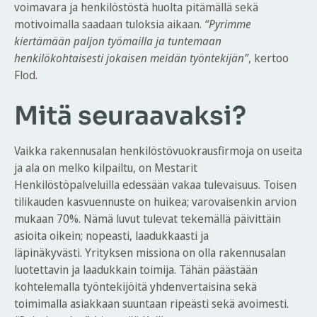
voimavara ja henkilöstöstä huolta pitämällä sekä
motivoimalla saadaan tuloksia aikaan.
“Pyrimme
kiertämään paljon työmailla ja tuntemaan
henkilökohtaisesti jokaisen meidän työntekijän”
, kertoo
Flod.
Mitä seuraavaksi?
Vaikka rakennusalan henkilöstövuokrausfirmoja on useita
ja ala on melko kilpailtu, on Mestarit
Henkilöstöpalveluilla edessään vakaa tulevaisuus. Toisen
tilikauden kasvuennuste on huikea; varovaisenkin arvion
mukaan 70%. Nämä luvut tulevat tekemällä päivittäin
asioita oikein; nopeasti, laadukkaasti ja
läpinäkyvästi. Yrityksen missiona on olla rakennusalan
luotettavin ja laadukkain toimija. Tähän päästään
kohtelemalla työntekijöitä yhdenvertaisina sekä
toimimalla asiakkaan suuntaan ripeästi sekä avoimesti.