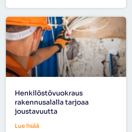
Henkilöstövuokraus
rakennusalalla tarjoaa
joustavuutta
Lue lisää